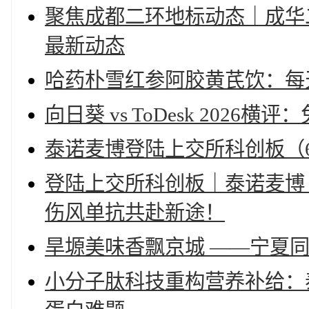
聚焦成都二环地标动态｜成华
最新动态
哈药朴雪红参阿胶黄芪饮：每
向日葵 vs ToDesk 202
泰诺麦博登陆上交所科创板（68
登陆上交所科创板｜泰诺麦博（
伤风单抗共赴新途！
旱塬美味香飘京城 ——宁夏
小分子肽科技重构营养补给：