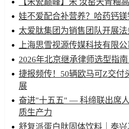
【宋瓷巅峰】宋 汝窑天青釉
娃不爱配合补营养？哈药钙镁锌
太爱肽集团为销售团队开展法
上海思雪视源传媒科技有限公
2026年北京继承律师选型指
捷报频传！50辆欧马可Z交
展
奋进"十五五" — 科缔联出
质生产力
舒复派蛋白肽固体饮料｜泰兴