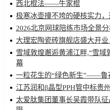
西北棍法——牛家棍
极寒冰壶撞不垮的硬核实力，
2026北京网球陪练市场全景
大理宏陶瓷砖旗舰店盛大开业
雪域敦煌邂逅黄浦江畔,“雪域
幕
一粒花生的“绿色新生”——
江苏润和β晶型PPH管中标贵州
太爱肽集团董事长吴霞带队征